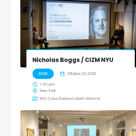
Nicholas Boggs / CIZM NYU
2025
Ottobre 23, 2025
7:00 pm
New York
NYU Casa Italiana Zerilli-Marimò