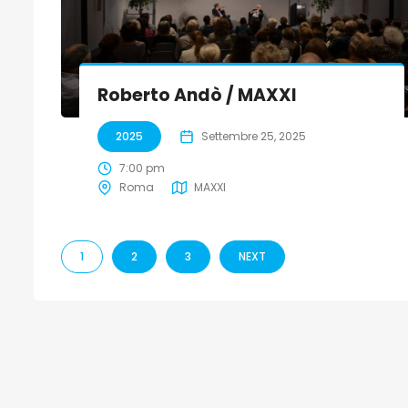
Roberto Andò / MAXXI
2025
Settembre 25, 2025
7:00 pm
Roma
MAXXI
1
2
3
NEXT