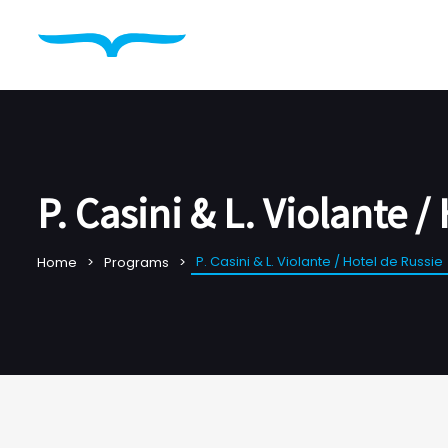
P. Casini & L. Violante /
P. Casini & L. Violante / Hotel de Russie
Home
Programs