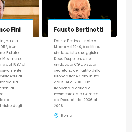
nco Fini
Fausto Bertinotti
ini, nato a
Fausto Bertinotti, nato a
1952, è un
Milano nel 1940, è politico,
ano. È stato
sindacalista e saggista.
el Movimento
Dopo l’esperienza nel
ano dal 1987 al
sindacato CGIL, è stato
essivamente
segretario del Partito della
presidente di
Rifondazione Comunista
ionale. Ha
dal 1994 al 2006. Ha
arichi di
ricoperto la carica di
me
Presidente della Camera
te del
dei Deputati dal 2006 al
inistro degli
2008.
Roma