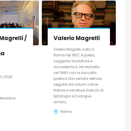
Magrelli /
Valerio Magrelli
o
Valerio Magrelli, nato a
na
Roma nel 1957, è poeta,
saggista, traduttore e
accademico. Ha esordito
nel 1980 con la raccolta
1, 2026
poetica Ora serrata retinae,
seguita da volumi come
Nature e venature, Esercizi di
tiptologia e Il sangue
Merulana
amaro.
Roma