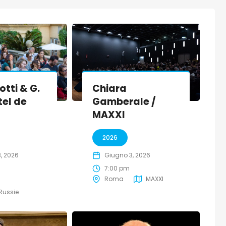
notti & G.
Chiara
otel de
Gamberale /
MAXXI
2026
, 2026
Giugno 3, 2026
7:00 pm
Roma
MAXXI
 Russie