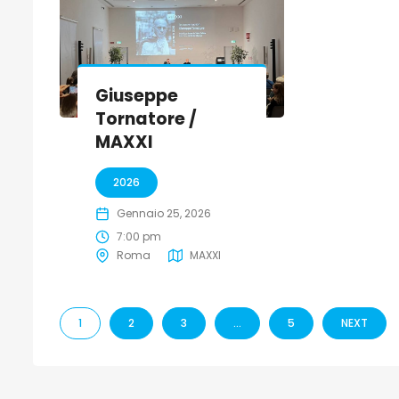
Giuseppe
Tornatore /
MAXXI
2026
Gennaio 25, 2026
7:00 pm
Roma
MAXXI
1
2
3
…
5
NEXT