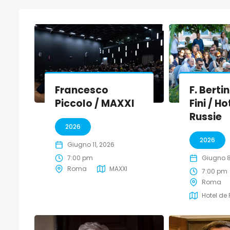
Francesco
F. Berti
Piccolo / MAXXI
Fini / H
Russie
2026
2026
Giugno 11, 2026
7:00 pm
Giugno 8
Roma
MAXXI
7:00 pm
Roma
Hotel de