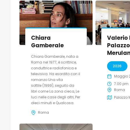
Chiara
Valerio 
Gamberale
Palazz
Merula
Chiara Gamberale, nata a
Roma nel 1977, è scrittrice,
2026
conduttrice radiofonica e
televisiva. Ha esordito con il
Maggio 2
romanzo Una vita
7:00 pm
sottile (1999), seguito da
Roma
libri come La zona cieca, Le
luci nelle case degli altri, Per
Palazzo 
dieci minuti e Qualcosa.
Roma