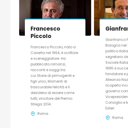
Francesco
Gianfra
Piccolo
Gianfranco F
Bologna nel 
Francesco Piccolo, nato a
politico itali
Caserta nel 1964, è scrittore
segretario d
e sceneggiatore. Ha
Sociale Itali
pubblicato romanzi,
1995 e succ
racconti e saggi tra
fondatore e 
cui Storie di primogeniti e
Alleanza Naz
figli unici, Momenti di
ricoperto inc
trascurabile felicità e Il
governo co
desiderio di essere come
Vicepresiden
tutti, vincitore del Premio
Consiglio e M
Strega 2014.
Esteri.
Roma
Roma