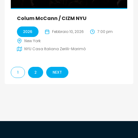
Colum McCann / CIZM NYU
2026
Febbraio 10, 2026
7:00 pm
New York
NYU Casa Italiana Zerilli-Marimò
1
2
NEXT